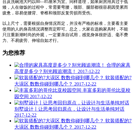
台及洗碗池大约以80—85厘米为宜。同样道理，如果厨房用具过于低
矮，人在做饭的过程中，常需要弯腰，颈部、腿部都很容易因受累而
疲惫，容易使腰背、脊椎和颈部反复劳损而受伤。
以上尺寸，需要根据自身情况而定，并没有严格的标准，主要看主要
使用的人的身高情况调整而定即可。总之，大家在选购家具时，不能
只注重新潮时尚的外观，一定要亲自试用，感觉身体很舒适、毫不费
力、不易疲劳、伸缩自如才行。
为您推荐
合理的家具
高度是多少？别光顾追潮流！
2017-12-22
软装搭配的7
大误区 数数你碰到哪几个？
2017-12-22
丰富多彩的哥伦比亚校
园空间
2017-12-22
别墅设计丨让思考回归原点，让设计与生活单纯对话
2017-12-22
软装搭配的7
大误区 数数你碰到哪几个？
2017-12-22