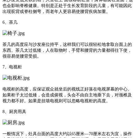
也会影响脊椎健康。特别是正处于生长发育阶段的儿童，有可能因此
出现驼背或脊柱侧弯，而老年人更容易使腰背疾病加重。
6、茶几
茶几的高度应与沙发座位持平，这样我们可以很轻松地拿取台面上的
东西。茶几太过低矮，人在取物时，手臂和腰背的力量都得往下使，
很容易使腰背受损。
7、电视柜
电视柜的高度，应保证观众就坐后的视线正好落在电视屏幕的中心。
如果柜子太过低矮，会造成俯视，头会不由自主地垂下去，对颈椎及
视力都不好。如果是挂墙电视则可以忽略电视柜的高度。
8、厨房用具
一般情况下，灶具台面的高度大约以65厘米—70厘米左右为宜，操作