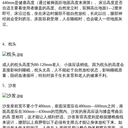
440mm是健康高度（通过被褥面距地面高度来测算）。床沿高度是否
合适主要看使用者膝盖的高度。自然坐立时，双脚高出地面1—2厘米
即可。床沿过低，坐在床边时腿部不能自然放松，长此以往，腿部神
经就会受到挤压。床面容易受潮，人在睡眠时，也会吸入一些地面灰
尘。
4、枕头
成人的枕头高度为80-120mm老人、小孩应该稍低。因为枕头的高度会
直接影响到睡眠，枕头太高，人不能处于自然放松状态，影响睡眠质
量，阻碍血液循环，特别对孩子生长发育和老人的健康不利。
5、沙发
沙发座前宽不要小于480mm，座面深度应在480mm—600mm之间，座
面高度应在360mm—430mm的范围内。沙发的座高应该与膝盖弯曲后
的高 度相符，这才能让人感到舒适。沙发靠背高度则是根据腰椎曲线
来设计，腰部以上肩胛骨以下必须有支撑点才能让身体放松下来。如
果沙发太低太软的话，人坐在上 面很容易让整个身体都窝在里面，这